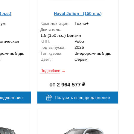
0 л.с.)
Haval Jolion I (150 л.с.)
иум
Комплектация:
Техно+
Двигатель:
1.5 (150 л.с.) Бензин
атическая
КПП:
Робот
Год выпуска:
2026
рожник 5 дв.
Тип кузова:
Внедорожник 5 дв.
й
Цвет:
Серый
Подробнее
от 2 964 577
редложение
Получить спецпредложение