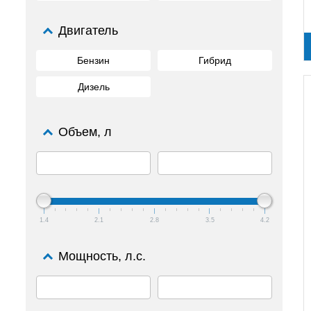
Двигатель
Бензин
Гибрид
Дизель
Объем, л
1.4
2.1
2.8
3.5
4.2
Мощность, л.с.