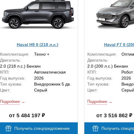
Haval H9 II (218 л.с.)
Haval F7 II (20
Комплектация:
Техно +
Комплектация:
Оптим
Двигатель:
Двигатель:
2.0 (218 л.с.) Бензин
2.0 (200 л.с.) Бензин
КПП:
Автоматическая
КПП:
Робот
Год выпуска:
2026
Год выпуска:
2026
Тип кузова:
Внедорожник 5 дв.
Тип кузова:
Внедо
Цвет:
Серый
Цвет:
Серы
Подробнее
Подробнее
от 5 484 197
от 3 516 862
Получить спецпредложение
Получить спецп