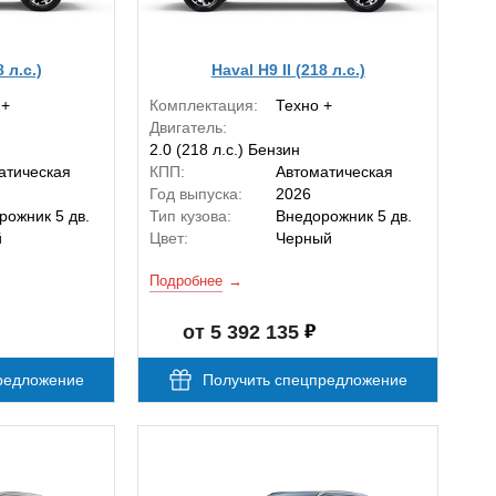
8 л.с.)
Haval H9 II (218 л.с.)
 +
Комплектация:
Техно +
Двигатель:
2.0 (218 л.с.) Бензин
атическая
КПП:
Автоматическая
Год выпуска:
2026
рожник 5 дв.
Тип кузова:
Внедорожник 5 дв.
й
Цвет:
Черный
Подробнее
от 5 392 135
редложение
Получить спецпредложение