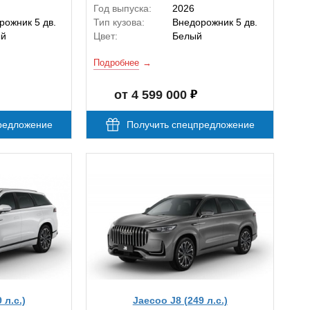
Год выпуска:
2026
рожник 5 дв.
Тип кузова:
Внедорожник 5 дв.
ый
Цвет:
Белый
Подробнее
от 4 599 000
редложение
Получить спецпредложение
 л.с.)
Jaecoo J8 (249 л.с.)