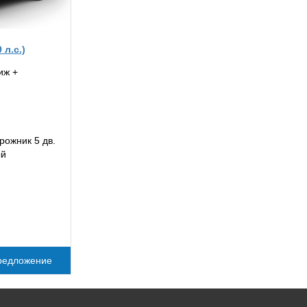
 л.с.)
иж +
рожник 5 дв.
ый
редложение