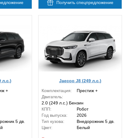
редложение
Получить спецпредложение
 л.с.)
Jaecoo J8 (249 л.с.)
иж +
Комплектация:
Престиж +
Двигатель:
2.0 (249 л.с.) Бензин
КПП:
Робот
Год выпуска:
2026
рожник 5 дв.
Тип кузова:
Внедорожник 5 дв.
ый
Цвет:
Белый