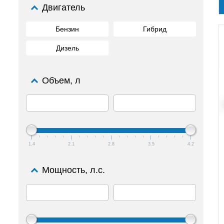
Двигатель
Бензин
Гибрид
Дизель
Объем, л
1.4
2.1
2.8
3.5
4.2
Мощность, л.с.