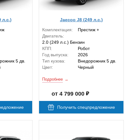
 л.с.)
Jaecoo J8 (249 л.с.)
иж
Комплектация:
Престиж +
Двигатель:
2.0 (249 л.с.) Бензин
КПП:
Робот
Год выпуска:
2026
рожник 5 дв.
Тип кузова:
Внедорожник 5 дв.
й
Цвет:
Черный
Подробнее
от 4 799 000
редложение
Получить спецпредложение