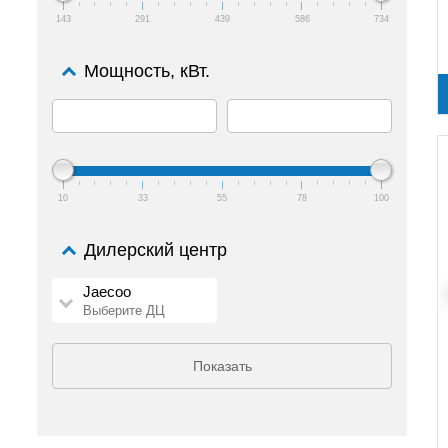
143
291
439
586
734
Мощность, кВт.
10
33
55
78
100
Дилерский центр
Jaecoo
Выберите ДЦ
Показать