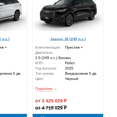
 л.с.)
Jaecoo J8 (249 л.с.)
иж +
Комплектация:
Престиж +
Двигатель:
2.0 (249 л.с.) Бензин
КПП:
Робот
Год выпуска:
2025
рожник 5 дв.
Тип кузова:
Внедорожник 5 дв.
й
Цвет:
Черный
Подробнее
от 3 425 029
от 4 715 029