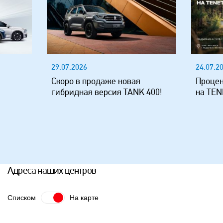
29.07.2026
24.07.2
Скоро в продаже новая
Процен
гибридная версия TANK 400!
на TEN
Адреса наших центров
Списком
На карте