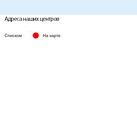
Адреса наших центров
Списком
На карте