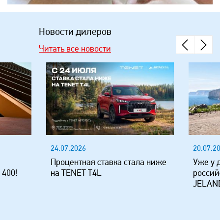
Новости дилеров
Читать все новости
24.07.2026
20.07.2
Процентная ставка стала ниже
Уже у 
 400!
на TENET T4L
россий
JELAND