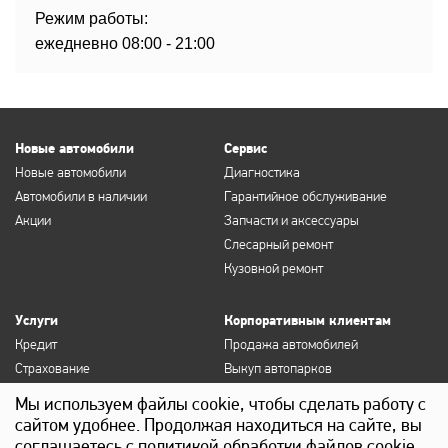
Режим работы:
ежедневно 08:00 - 21:00
Новые автомобили
Сервис
Новые автомобили
Диагностика
Автомобили в наличии
Гарантийное обслуживание
Акции
Запчасти и аксессуары
Слесарный ремонт
Кузовной ремонт
Услуги
Корпоративным клиентам
Кредит
Продажа автомобилей
Страхование
Выкуп автопарков
Продление полисов ОСАГО и
Сервисное обслуживание
Мы используем файлы cookie, чтобы сделать работу с
КАСКО
Госзакупки
сайтом удобнее. Продолжая находиться на сайте, вы
Выкуп
Лизинг
соглашаетесь с политикой обработки файлов cookie.