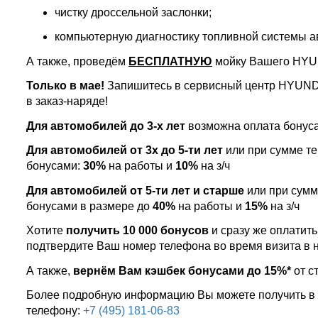
чистку дроссельной заслонки;
компьютерную диагностику топливной системы а
А также, проведём
БЕСПЛАТНУЮ
мойку Вашего HYU
Только в мае!
Запишитесь в сервисный центр HYUN
в заказ-наряде!
Для автомобилей до 3-х лет
возможна оплата бонус
Для автомобилей от 3х до 5-ти лет
или при сумме те
бонусами:
30%
на работы и
10%
на з/ч
Для автомобилей от 5-ти лет и старше
или при сумм
бонусами в размере до
40%
на работы и
15%
на з/ч
Хотите
получить 10 000 бонусов
и сразу же оплатить 
подтвердите Ваш номер телефона во время визита 
А также,
вернём Вам кэшбек бонусами до 15%*
от с
Более подробную информацию Вы можете получить в
телефону:
+7 (495) 181-06-83