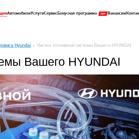
ции
Автомобили
Услуги
Сервис
Бонусная программа
Вакансии
Конта
ервиса Hyundai
Чистка топливной системы Вашего HYUNDAI
темы Вашего HYUNDAI