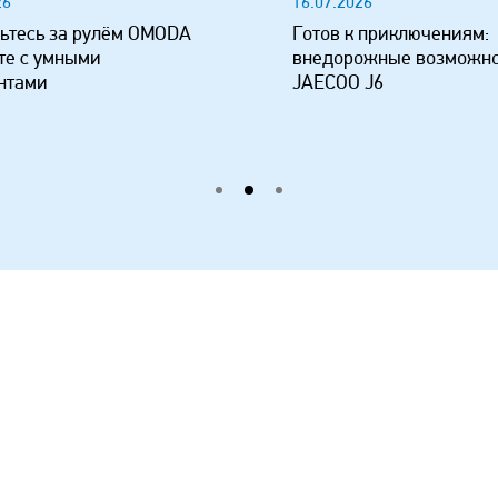
26
16.07.2026
ьтесь за рулём OMODA
Готов к приключениям:
те с умными
внедорожные возможн
нтами
JAECOO J6