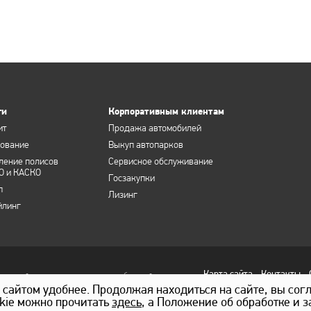
ги
Корпоративным клиентам
ит
Продажа автомобилей
хование
Выкуп автопарков
ление полисов
Сервисное обслуживание
О и КАСКО
Госзакупки
п
Лизинг
йлинг
Карта сайта
Контакты
ционный характер и не является публичной
Статьи 437 ГК РФ. Для получения подробной
с сайтом удобнее. Продолжая находиться на сайте, вы сог
ные дилерские центры АВТОРУСЬ
kie можно прочитать
здесь
, а Положение об обработке и 