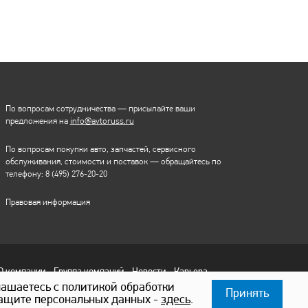
По вопросам сотрудничества — присылайте ваши
предложения на
info@avtoruss.ru
По вопросам покупки авто, запчастей, сервисного
обслуживания, стоимости и поставок — обращайтесь по
телефону:
8 (495) 276-20-20
Правовая информация
О компании
Группа компаний
Новости
Карьера
лашаетесь с политикой обработки
Принять
защите персональных данных -
здесь
.