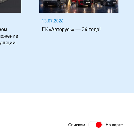
13.07.2026
вом
ГК «Авторусь» — 34 года!
ложение
ункции.
Списком
На карте