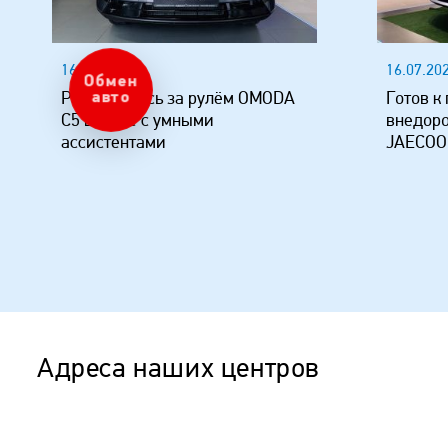
16.07.2026
16.07.20
Обмен
авто
Расслабьтесь за рулём OMODA
Готов к
C5 вместе с умными
внедор
ассистентами
JAECOO
Адреса наших центров