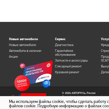
Новые автомобили
Сервис
Услу
Новые автомобили
Диагностика
Кред
Автомобили в наличии
Гарантийное
Стра
обслуживание
Акции
Прод
Запчасти и аксессуары
ОСАГ
Слесарный ремонт
Выку
Кузовной ремонт
Дете
©
2026 АВТОРУСЬ, Россия
Данный интернет-сайт носит информа
Забрать
офертой, определяемой положениями 
Мы используем файлы cookie, чтобы сделать работу 
информации обращайтесь в официаль
файлов cookie. Подробную информацию о файлах coo