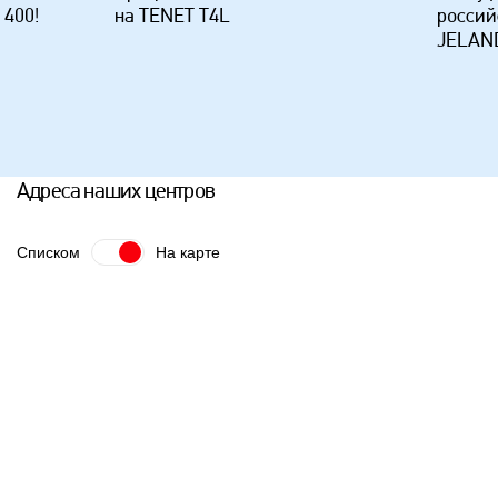
 400!
на TENET T4L
россий
JELAND
Адреса наших центров
Списком
На карте