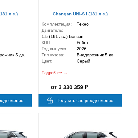
181 л.с.)
Changan UNI-S I (181 л.с.)
Комплектация:
Техно
Двигатель:
1.5 (181 л.с.) Бензин
КПП:
Робот
Год выпуска:
2026
рожник 5 дв.
Тип кузова:
Внедорожник 5 дв.
й
Цвет:
Серый
Подробнее
от 3 330 359
редложение
Получить спецпредложение