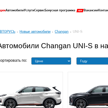
ции
Автомобили
Услуги
Сервис
Бонусная программа
Вакансии
Конта
ВТОРУСЬ
Новые автомобили
Changan
UNI-S
Автомобили Changan UNI-S в н
ортировать по: