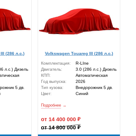
I (286 л.с.)
Volkswagen Touareg III (286 л.с.)
e
Комплектация:
R-LIne
86 л.с.) Дизель
Двигатель:
3.0 (286 л.с.) Дизель
атическая
КПП:
Автоматическая
Год выпуска:
2026
рожник 5 дв.
Тип кузова:
Внедорожник 5 дв.
й
Цвет:
Синий
Подробнее
от 14 400 000
от 14 800 000