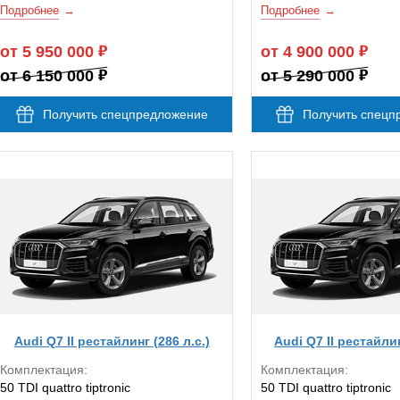
Подробнее
Подробнее
от 5 950 000
от 4 900 000
от 6 150 000
от 5 290 000
Получить спецпредложение
Получить спецп
Audi Q7 II рестайлинг (286 л.с.)
Audi Q7 II рестайлин
Комплектация:
Комплектация:
50 TDI quattro tiptronic
50 TDI quattro tiptronic