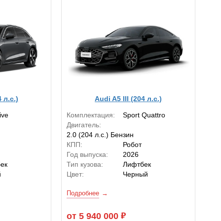
 л.с.)
Audi A5 III (204 л.с.)
ive
Комплектация:
Sport Quattro
Двигатель:
2.0 (204 л.с.) Бензин
КПП:
Робот
Год выпуска:
2026
ек
Тип кузова:
Лифтбек
й
Цвет:
Черный
Подробнее
от 5 940 000