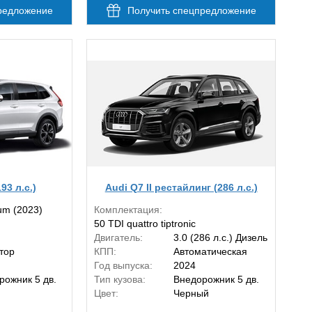
редложение
Получить спецпредложение
93 л.с.)
Audi Q7 II рестайлинг (286 л.с.)
um (2023)
Комплектация:
50 TDI quattro tiptronic
Двигатель:
3.0 (286 л.с.) Дизель
тор
КПП:
Автоматическая
Год выпуска:
2024
рожник 5 дв.
Тип кузова:
Внедорожник 5 дв.
й
Цвет:
Черный