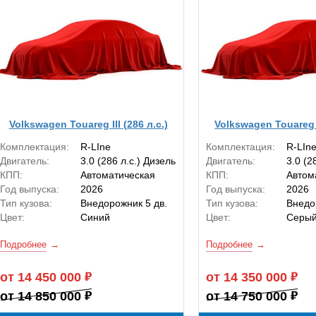
Volkswagen Touareg III (286 л.с.)
Volkswagen Touareg II
Комплектация:
R-LIne
Комплектация:
R-LIn
Двигатель:
3.0 (286 л.с.) Дизель
Двигатель:
3.0 (2
КПП:
Автоматическая
КПП:
Автом
Год выпуска:
2026
Год выпуска:
2026
Тип кузова:
Внедорожник 5 дв.
Тип кузова:
Внедо
Цвет:
Синий
Цвет:
Серы
Подробнее
Подробнее
от 14 450 000
от 14 350 000
от 14 850 000
от 14 750 000