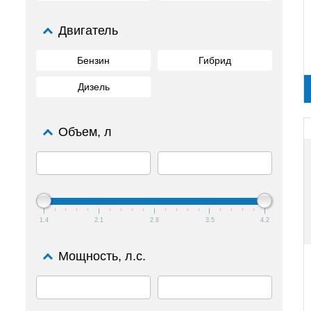
Двигатель
Бензин
Гибрид
Дизель
Объем, л
1.4
2.1
2.8
3.5
4.2
Мощность, л.с.