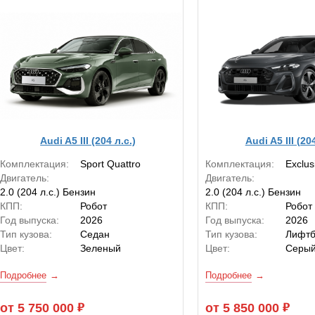
Audi A5 III (204 л.с.)
Audi A5 III (204
Комплектация:
Sport Quattro
Комплектация:
Exclus
Двигатель:
Двигатель:
2.0 (204 л.с.) Бензин
2.0 (204 л.с.) Бензин
КПП:
Робот
КПП:
Робот
Год выпуска:
2026
Год выпуска:
2026
Тип кузова:
Седан
Тип кузова:
Лифтб
Цвет:
Зеленый
Цвет:
Серы
Подробнее
Подробнее
от 5 750 000
от 5 850 000