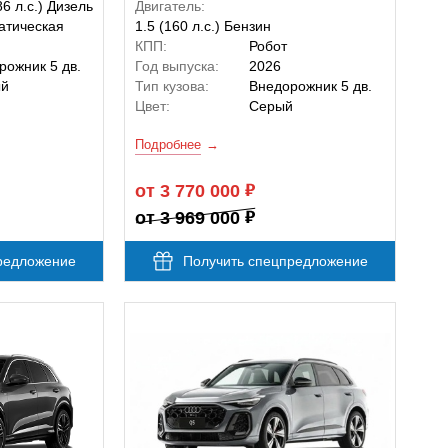
86 л.с.) Дизель
Двигатель:
атическая
1.5 (160 л.с.) Бензин
КПП:
Робот
рожник 5 дв.
Год выпуска:
2026
ый
Тип кузова:
Внедорожник 5 дв.
Цвет:
Серый
Подробнее
от 3 770 000
от 3 969 000
редложение
Получить спецпредложение