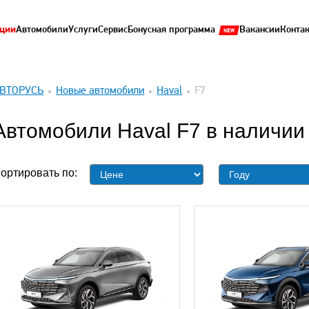
ции
Автомобили
Услуги
Сервис
Бонусная программа
Вакансии
Конта
ВТОРУСЬ
Новые автомобили
Haval
F7
Автомобили Haval F7 в наличии
ортировать по: