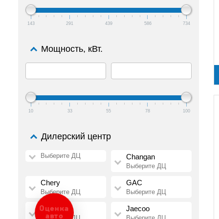
143
291
439
586
734
Мощность, кВт.
10
33
55
78
100
Дилерский центр
Выберите ДЦ
Changan
Выберите ДЦ
Chery
GAC
Выберите ДЦ
Выберите ДЦ
HAVAL
Jaecoo
Оценка
авто
Выберите ДЦ
Выберите ДЦ