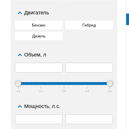
Двигатель
Бензин
Гибрид
Дизель
Объем, л
1.4
2.1
2.8
3.5
4.2
Мощность, л.с.