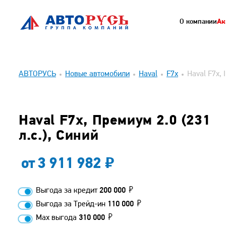
О компании
Ак
АВТОРУСЬ
Новые автомобили
Haval
F7x
Haval F7x, 
Haval F7x, Премиум 2.0 (231
л.с.), Синий
от
3 911 982
Выгода за кредит
200 000
Выгода за Трейд-ин
110 000
Max выгода
310 000