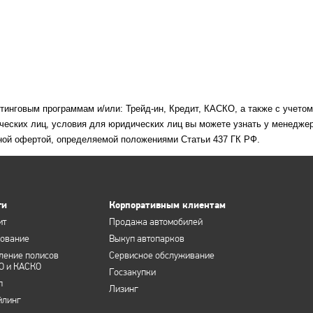
етинговым программам и/или: Трейд-ин, Кредит, КАСКО, а также с учето
ческих лиц, условия для юридических лиц вы можете узнать у менеджер
ной офертой, определяемой положениями Статьи 437 ГК РФ.
ги
Корпоративным клиентам
ит
Продажа автомобилей
хование
Выкуп автопарков
ление полисов
Сервисное обслуживание
О и КАСКО
Госзакупки
п
Лизинг
йлинг