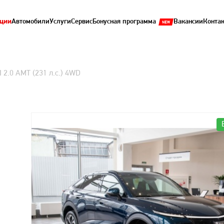
ции
Автомобили
Услуги
Сервис
Бонусная программа
Вакансии
Конта
II 2.0 AMT (231 л.с.) 4WD