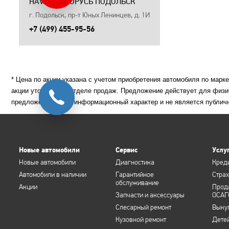
HAVAL АВТОРУСЬ ПОДОЛЬСК
г. Подольск, пр-т Юных Ленинцев, д. 1И
+7 (499) 455-95-56
* Цена по акции указана с учетом приобретения автомобиля по марк
акции уточняйте в отделе продаж. Предложение действует для физи
предложение носит информационный характер и не является публич
Новые автомобили
Сервис
Услу
Новые автомобили
Диагностика
Кред
Автомобили в наличии
Гарантийное
Стра
обслуживание
Акции
Прод
Запчасти и аксессуары
ОСАГ
Слесарный ремонт
Выку
Кузовной ремонт
Дете