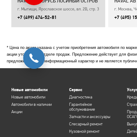
HAVAL АВТОРУСЬ ЛОСИНЫЙ ОСТРОВ
HAVAL АВ
г. Мытищи, Ярославское шоссе, вл. 2В, стр. 3
г. Москва, Ч
+7 (499) 474-52-81
+7 (495) 1
* Цена по акции указана с учетом приобретения автомобиля по марк
акции уточняйте в отделе продаж. Предложение действует для физи
предложение носит информационный характер и не является публич
Новые автомобили
Сервис
Услу
Новые автомобили
Диагностика
Кред
Автомобили в наличии
Гарантийное
Стра
обслуживание
Акции
Прод
Запчасти и аксессуары
ОСАГ
Слесарный ремонт
Выку
Кузовной ремонт
Дете