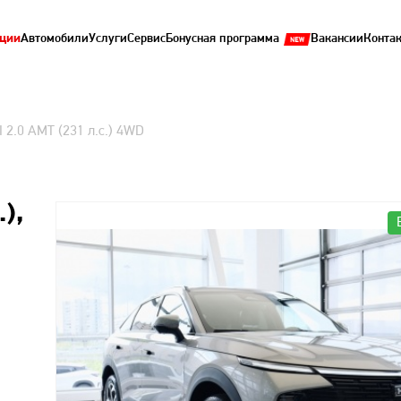
ции
Автомобили
Услуги
Сервис
Бонусная программа
Вакансии
Конта
II 2.0 AMT (231 л.с.) 4WD
.),