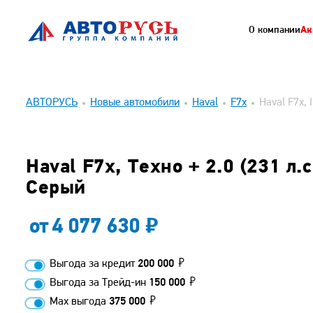
О компании
Ак
АВТОРУСЬ
Новые автомобили
Haval
F7x
Haval F7x, 
Haval F7x, Техно + 2.0 (231 л.с
Серый
от
4 077 630
Выгода за кредит
200 000
Выгода за Трейд-ин
150 000
Max выгода
375 000