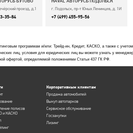
ТОРУСЬ БУТОВО
HAVAL АВТОРУСЬ ПОДОЛЬСК
ечёрский проезд, д.1
г. Подольск, пр-т Юных Ленинцев, д. 1И
53-35-84
+7 (499) 455-95-56
етинговым программам и/или: Трейд-ин, Кредит, КАСКО, а также с учето
ческих лиц, условия для юридических лиц вы можете узнать у менеджер
ной офертой, определяемой положениями Статьи 437 ГК РФ.
ги
Корпоративным клиентам
ит
Продажа автомобилей
хование
Выкуп автопарков
ление полисов
Сервисное обслуживание
О и КАСКО
Госзакупки
п
Лизинг
йлинг