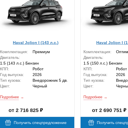
Haval Jolion I (143 л.с.)
Haval Jolion I (1
Комплектация:
Премиум
Комплектация:
Опти
Двигатель:
Двигатель:
1.5 (143 л.с.) Бензин
1.5 (150 л.с.) Бензин
КПП:
Робот
КПП:
Робот
Год выпуска:
2026
Год выпуска:
2026
Тип кузова:
Внедорожник 5 дв.
Тип кузова:
Внедо
Цвет:
Черный
Цвет:
Черн
Подробнее
Подробнее
от 2 716 825
от 2 690 751
Получить спецпредложение
Получить спецп