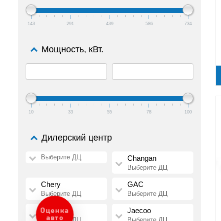
143
291
439
586
734
Мощность, кВт.
10
33
55
78
100
Дилерский центр
Выберите ДЦ
Changan
Выберите ДЦ
Chery
GAC
Выберите ДЦ
Выберите ДЦ
HAVAL
Jaecoo
Оценка
авто
Выберите ДЦ
Выберите ДЦ