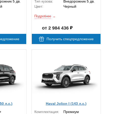
рожник 5 дв.
Тип кузова:
Внедорожник 5 дв.
ый
Цвет:
Черный
Подробнее
от 2 984 436
редложение
Получить спецпредложение
50 л.с.)
Haval Jolion I (143 л.с.)
+
Комплектация:
Премиум