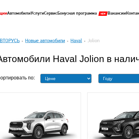
ции
Автомобили
Услуги
Сервис
Бонусная программа
Вакансии
Конта
ВТОРУСЬ
Новые автомобили
Haval
Jolion
Автомобили Haval Jolion в нали
ортировать по: