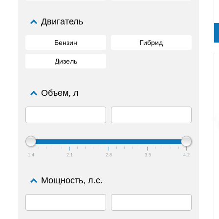
Двигатель
Бензин
Гибрид
Дизель
Объем, л
1.4
2.1
2.8
3.5
4.2
Мощность, л.с.