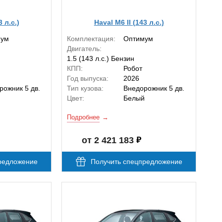
3 л.с.)
Haval M6 II (143 л.с.)
мум
Комплектация:
Оптимум
Двигатель:
1.5 (143 л.с.) Бензин
КПП:
Робот
Год выпуска:
2026
рожник 5 дв.
Тип кузова:
Внедорожник 5 дв.
й
Цвет:
Белый
Подробнее
от 2 421 183
редложение
Получить спецпредложение