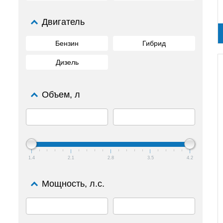
Двигатель
Бензин
Гибрид
Дизель
Объем, л
1.4
2.1
2.8
3.5
4.2
Мощность, л.с.