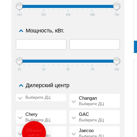
143
291
439
586
734
Мощность, кВт.
10
33
55
78
100
Дилерский центр
Выберите ДЦ
Changan
Выберите ДЦ
Chery
GAC
Выберите ДЦ
Выберите ДЦ
HAVAL
Jaecoo
Обмен
авто
Выберите ДЦ
Выберите ДЦ