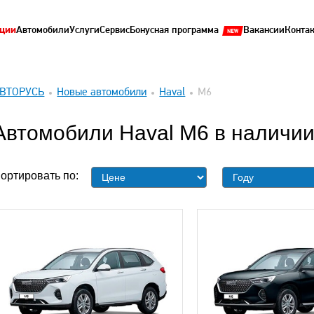
ции
Автомобили
Услуги
Сервис
Бонусная программа
Вакансии
Конта
ВТОРУСЬ
Новые автомобили
Haval
M6
Автомобили Haval M6 в наличи
ортировать по: