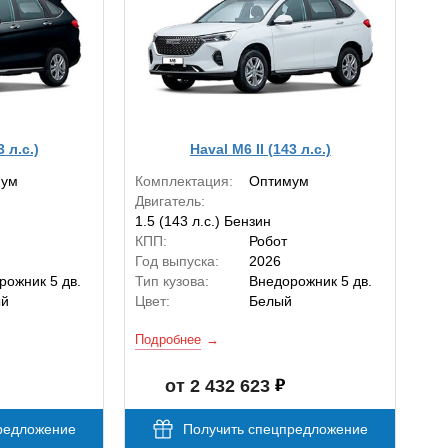
3 л.с.)
Haval M6 II (143 л.с.)
мум
Комплектация:
Оптимум
Двигатель:
1.5 (143 л.с.) Бензин
КПП:
Робот
Год выпуска:
2026
рожник 5 дв.
Тип кузова:
Внедорожник 5 дв.
ый
Цвет:
Белый
Подробнее
от 2 432 623
редложение
Получить спецпредложение