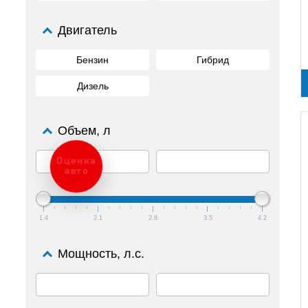
Двигатель
Бензин
Гибрид
Дизель
Объем, л
Оценка
авто
1.4
2.1
2.8
3.5
4.2
Мощность, л.с.