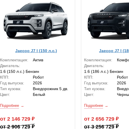
Jaecoo J7 I (150 л.с.)
Jaecoo J7 I (18
Комплектация:
Актив
Комплектация:
Комф
Двигатель:
Двигатель:
1.6 (150 л.с.) Бензин
1.6 (186 л.с.) Бензин
КПП:
Робот
КПП:
Робот
Год выпуска:
2026
Год выпуска:
2026
Тип кузова:
Внедорожник 5 дв.
Тип кузова:
Внедо
Цвет:
Белый
Цвет:
Черн
Подробнее
Подробнее
от 2 146 729
от 2 656 729
от 2 906 729
от 3 256 729