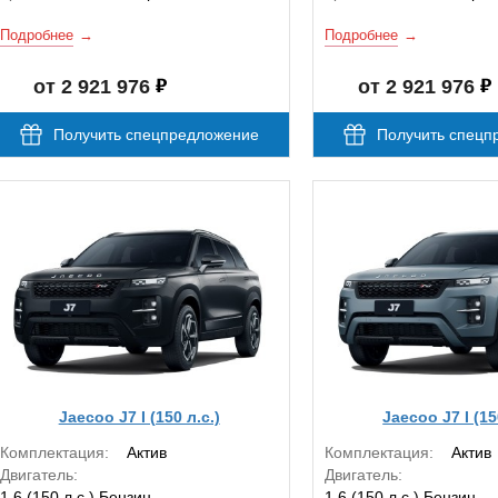
Подробнее
Подробнее
от 2 921 976
от 2 921 976
Получить спецпредложение
Получить спецп
Jaecoo J7 I (150 л.с.)
Jaecoo J7 I (15
Комплектация:
Актив
Комплектация:
Актив
Двигатель:
Двигатель:
1.6 (150 л.с.) Бензин
1.6 (150 л.с.) Бензин