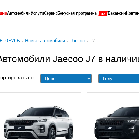
ции
Автомобили
Услуги
Сервис
Бонусная программа
Вакансии
Конта
ВТОРУСЬ
Новые автомобили
Jaecoo
J7
Автомобили Jaecoo J7 в наличи
ортировать по: