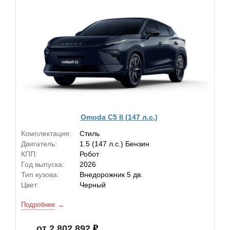
Omoda C5 II (147 л.с.)
Комплектация:
Стиль
Двигатель:
1.5 (147 л.с.) Бензин
КПП:
Робот
Год выпуска:
2026
Тип кузова:
Внедорожник 5 дв.
Цвет:
Черный
Подробнее
от 2 802 892