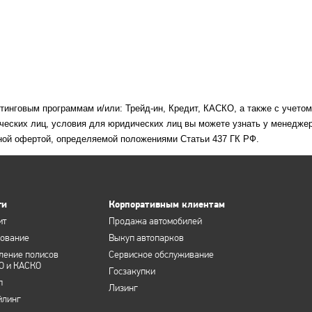
етинговым программам и/или: Трейд-ин, Кредит, КАСКО, а также с учето
ческих лиц, условия для юридических лиц вы можете узнать у менеджер
ной офертой, определяемой положениями Статьи 437 ГК РФ.
ги
Корпоративным клиентам
ит
Продажа автомобилей
хование
Выкуп автопарков
ление полисов
Сервисное обслуживание
О и КАСКО
Госзакупки
п
Лизинг
йлинг