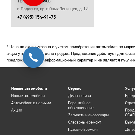
TENET Авторусь
г. Подольск, пр-т Юных Ленинцев, д. 1И
+7 (495) 154-91-75
* Цена по акции указана с учетом приобретения автомобиля по марк
акции уточняйте в отделе продаж. Предложение действует для физи
предложение носит информационный характер и не является публич
Новые автомобили
Сервис
Услу
Новые автомобили
Диагностика
Кред
Автомобили в наличии
Гарантийное
Стра
обслуживание
Акции
Прод
Запчасти и аксессуары
ОСАГ
Слесарный ремонт
Выку
Кузовной ремонт
Дете