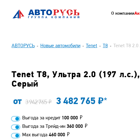
О компании
Ак
АВТОРУСЬ
Новые автомобили
Tenet
T8
Tenet T8 2.0
Tenet T8, Ультра 2.0 (197 л.с.),
Серый
от
3 482 765
*
3 942 765
Выгода за кредит
100 000
Выгода за Трейд-ин
360 000
Max выгода
460 000