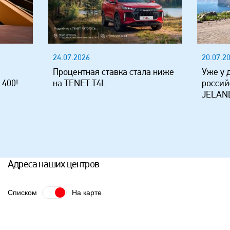
24.07.2026
20.07.2
Процентная ставка стала ниже
Уже у 
 400!
на TENET T4L
россий
JELAND
Адреса наших центров
Списком
На карте