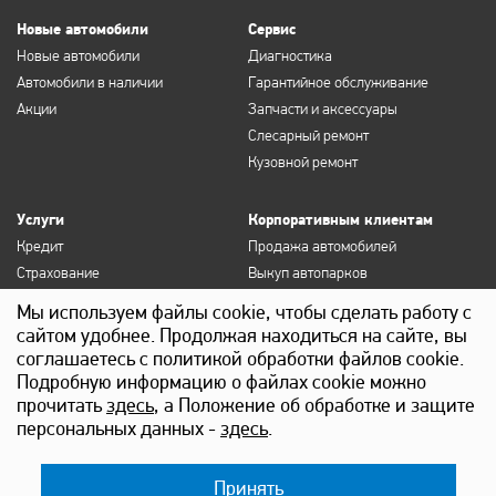
Новые автомобили
Сервис
Новые автомобили
Диагностика
Автомобили в наличии
Гарантийное обслуживание
Акции
Запчасти и аксессуары
Слесарный ремонт
Кузовной ремонт
Услуги
Корпоративным клиентам
Кредит
Продажа автомобилей
Страхование
Выкуп автопарков
Продление полисов ОСАГО и
Сервисное обслуживание
Мы используем файлы cookie, чтобы сделать работу с
КАСКО
Госзакупки
сайтом удобнее. Продолжая находиться на сайте, вы
Выкуп
Лизинг
соглашаетесь с политикой обработки файлов cookie.
Детейлинг
Подробную информацию о файлах cookie можно
прочитать
здесь
, а Положение об обработке и защите
персональных данных -
здесь
.
Принять