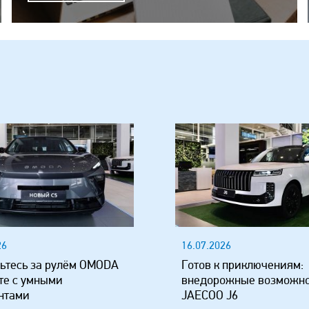
26
16.07.2026
ьтесь за рулём OMODA
Готов к приключениям:
те с умными
внедорожные возможн
нтами
JAECOO J6