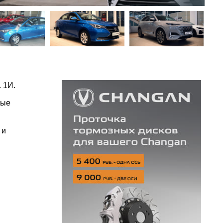
 1И.
ные
 и