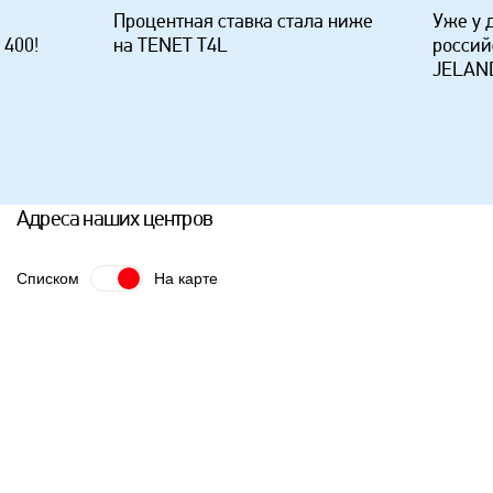
Процентная ставка стала ниже
Уже у 
 400!
на TENET T4L
россий
JELAND
Адреса наших центров
Списком
На карте