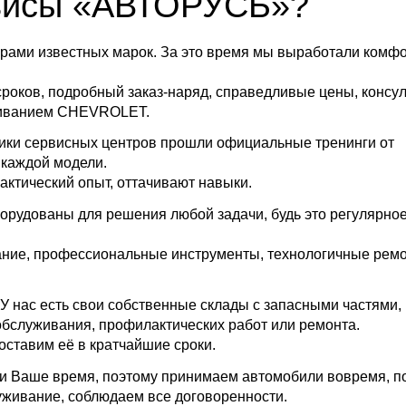
висы «АВТОРУСЬ»?
рами известных марок. За это время мы выработали комф
сроков, подробный заказ-наряд, справедливые цены, консу
уживанием CHEVROLET.
ники сервисных центров прошли официальные тренинги от
 каждой модели.
ктический опыт, оттачивают навыки.
орудованы для решения любой задачи, будь это регулярно
ание, профессиональные инструменты, технологичные рем
 У нас есть свои собственные склады с запасными частями,
хобслуживания, профилактических работ или ремонта.
оставим её в кратчайшие сроки.
 и Ваше время, поэтому принимаем автомобили вовремя, п
уживание, соблюдаем все договоренности.