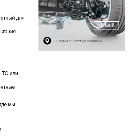
ортный для
Renault
льтация
е ТО или
онтные
 где мы
о