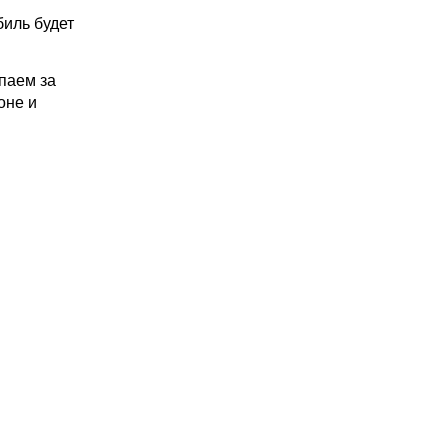
биль будет
паем за
оне и