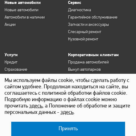
Новые автомобили
Сервис
Новые автомобили
Диагностика
Автомобили в наличии
Гарантийное обслуживание
Акции
Запчасти и аксессуары
Слесарный ремонт
Кузовной ремонт
Услуги
Корпоративным клиентам
Кредит
Продажа автомобилей
Страхование
Выкуп автопарков
Продление полисов ОСАГО и
Сервисное обслуживание
Мы используем файлы cookie, чтобы сделать работу с
КАСКО
Госзакупки
сайтом удобнее. Продолжая находиться на сайте, вы
Выкуп
Лизинг
соглашаетесь с политикой обработки файлов cookie.
Детейлинг
Подробную информацию о файлах cookie можно
прочитать
здесь
, а Положение об обработке и защите
персональных данных -
здесь
.
Принять