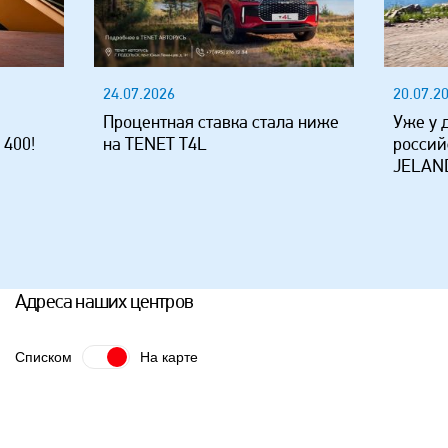
24.07.2026
20.07.2
Процентная ставка стала ниже
Уже у 
 400!
на TENET T4L
россий
JELAND
Адреса наших центров
Списком
На карте