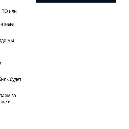
е ТО или
онтные
 где мы
о
биль будет
паем за
оне и