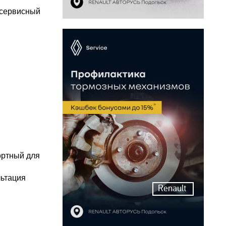
 сервисный
ортный для
льтация
Renault