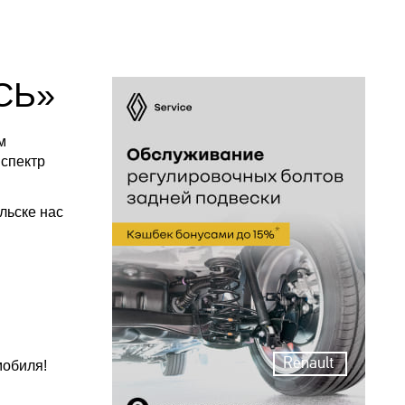
СЬ»
м
 спектр
льске нас
Renault
мобиля!