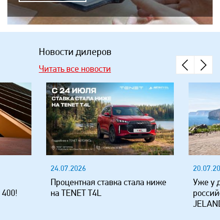
Новости дилеров
Читать все новости
24.07.2026
20.07.2
Процентная ставка стала ниже
Уже у 
 400!
на TENET T4L
россий
JELAND