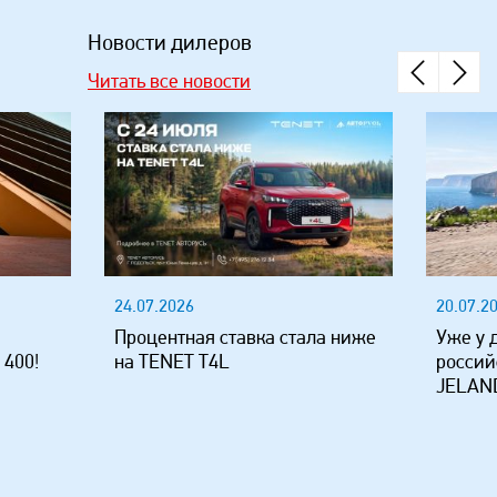
Новости дилеров
Читать все новости
24.07.2026
20.07.2
Процентная ставка стала ниже
Уже у 
 400!
на TENET T4L
россий
JELAND