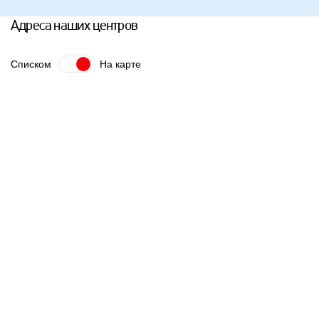
Адреса наших центров
Списком
На карте