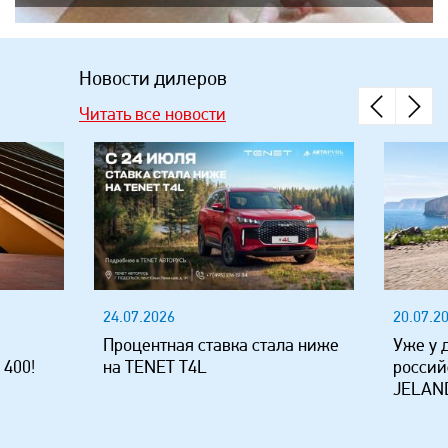
Новости дилеров
Читать все новости
24.07.2026
20.07.2
Процентная ставка стала ниже
Уже у 
 400!
на TENET T4L
россий
JELAND