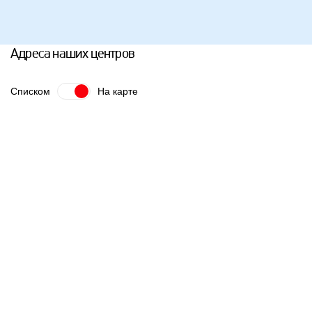
Адреса наших центров
Списком
На карте