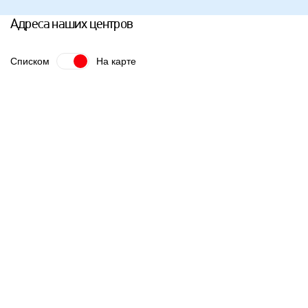
Адреса наших центров
Списком
На карте