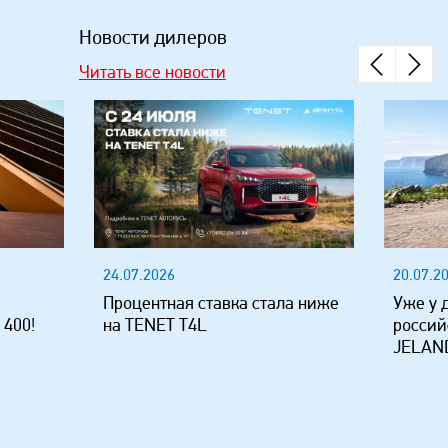
Новости дилеров
Читать все новости
24.07.2026
20.07.2
Процентная ставка стала ниже
Уже у 
 400!
на TENET T4L
россий
JELAND