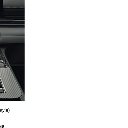
tyle)
ма