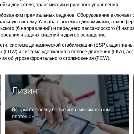
ойки двигателя, трансмиссии и рулевого управления.
бованиям премиальных седанов. Оборудование включает о
зыкальную систему Yamaha с восемью динамиками, атмосфе
ьского (6 направлений) и переднего пассажирского (4 напр
передних и задних сидений и другое оснащение.
ти, система динамической стабилизации (ESP), адаптивный
ы (LDW) и система удержания в полосе движения (LKA), асс
ия об угрозе фронтального столкновения (FCW).
Лизинг
Оформите заявку на лизинг с минимальным
платежом