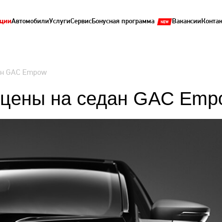
ции
Автомобили
Услуги
Сервис
Бонусная программа
Вакансии
Конта
ан GAC Empow
 цены на седан GAC Emp