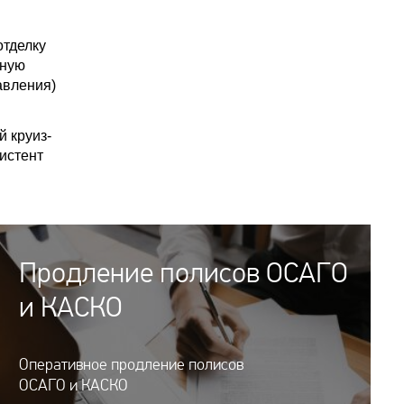
тделку
рную
авления)
 круиз-
истент
Продление полисов ОСАГО
и КАСКО
Оперативное продление полисов
ОСАГО и КАСКО