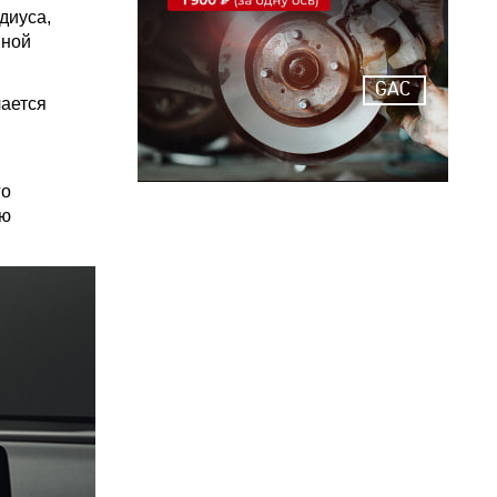
диуса,
вной
GAC
ается
го
ую