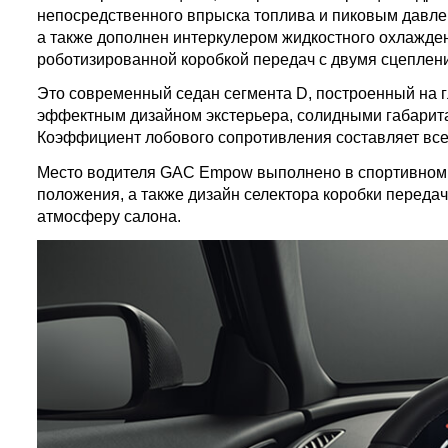
непосредственного впрыска топлива и пиковым давлен
а также дополнен интеркулером жидкостного охлажден
роботизированной коробкой передач с двумя сцеплени
Это современный седан сегмента D, построенный на
эффектным дизайном экстерьера, солидными габарит
Коэффициент лобового сопротивления составляет всег
Место водителя GAC Empow выполнено в спортивном с
положения, а также дизайн селектора коробки переда
атмосферу салона.