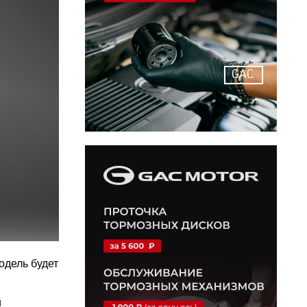
GAC
дель будет
й