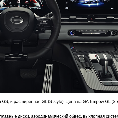
GS, и расширенная GL (S-style). Цена на GA Empow GL (S-s
плавные диски, аэродинамический обвес, выхлопная систе