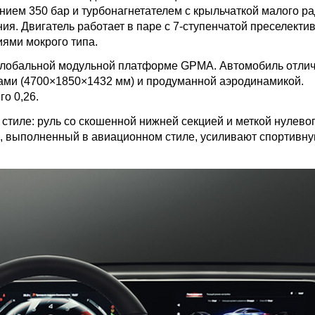
ием 350 бар и турбонагнетателем с крыльчаткой малого ра
ия. Двигатель работает в паре с 7-ступенчатой преселекти
ями мокрого типа.
 глобальной модульной платформе GPMA. Автомобиль отлич
ами (4700×1850×1432 мм) и продуманной аэродинамикой.
о 0,26.
тиле: руль со скошенной нижней секцией и меткой нулево
ч, выполненный в авиационном стиле, усиливают спортивн