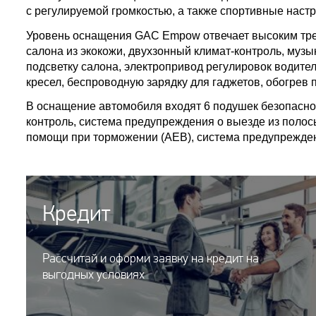
с регулируемой громкостью, а также спортивные настр
Уровень оснащения GAC Empow отвечает высоким тре
салона из экокожи, двухзонный климат-контроль, му
подсветку салона, электропривод регулировок водител
кресел, беспроводную зарядку для гаджетов, обогрев 
В оснащение автомобиля входят 6 подушек безопаснос
контроль, система предупреждения о выезде из полос
помощи при торможении (AEB), система предупрежден
Кредит
Рассчитай и оформи заявку на кредит на
выгодных условиях