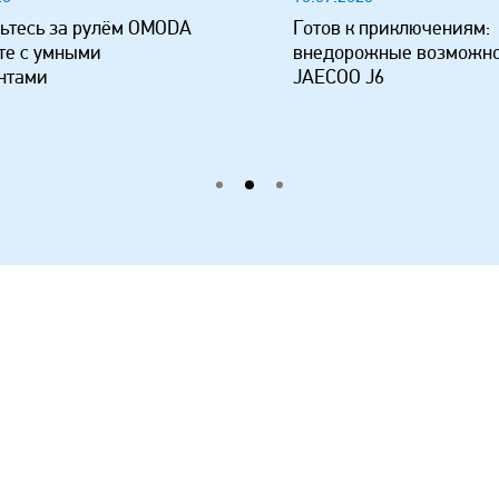
ьтесь за рулём OMODA
Готов к приключениям:
те с умными
внедорожные возможн
нтами
JAECOO J6