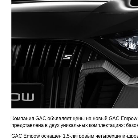
Компания GAC объявляет цены на новый GAC Empow в
представлена в двух уникальных комплектациях: базов
GAC Empow оснащен 1,5-литровым четырехцилиндровы