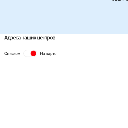
Адреса наших центров
Списком
На карте