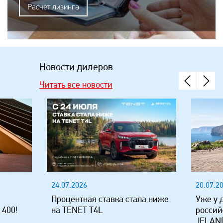
Расчет лизинга
Новости дилеров
Читать все новости
24.07.2026
20.07.2
Процентная ставка стала ниже
Уже у 
 400!
на TENET T4L
россий
JELAND