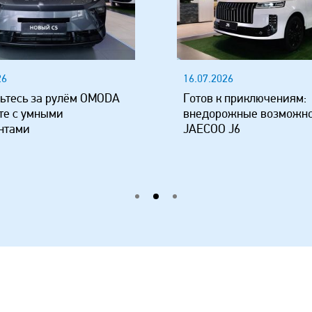
26
16.07.2026
ьтесь за рулём OMODA
Готов к приключениям:
те с умными
внедорожные возможн
нтами
JAECOO J6