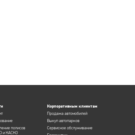
ги
Корпоративным клиентам
ит
Продажа автомобилей
хование
Выкуп автопарков
ление полисов
Сервисное обслуживание
О и КАСКО