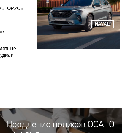
L АВТОРУСЬ
HAVAL
их
амятные
удка и
Продление полисов ОСАГО