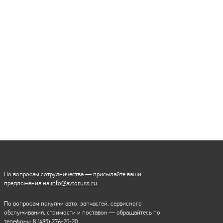
По вопросам сотрудничества — присылайте ваши
предложения на
info@avtoruss.ru
По вопросам покупки авто, запчастей, сервисного
обслуживания, стоимости и поставок — обращайтесь по
телефону:
8 (495) 276-20-20