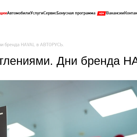
ции
Автомобили
Услуги
Сервис
Бонусная программа
Вакансии
Конта
ни бренда HAVAL в АВТОРУСЬ.
тлениями. Дни бренда H