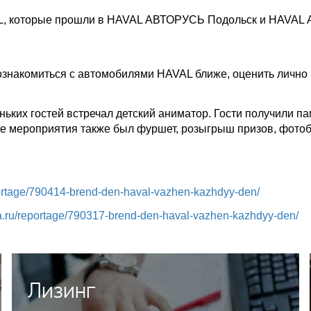
AL, которые прошли в HAVAL АВТОРУСЬ Подольск и HAVA
ознакомиться с автомобилями HAVAL ближе, оценить лично 
ьких гостей встречал детский аниматор. Гости получили п
ме мероприятия также был фуршет, розыгрыш призов, фотоб
eportage/790414-brend-den-haval-vazhen-kazhdyy-den/
ia.ru/reportage/790317-brend-den-haval-vazhen-kazhdyy-den/
Лизинг