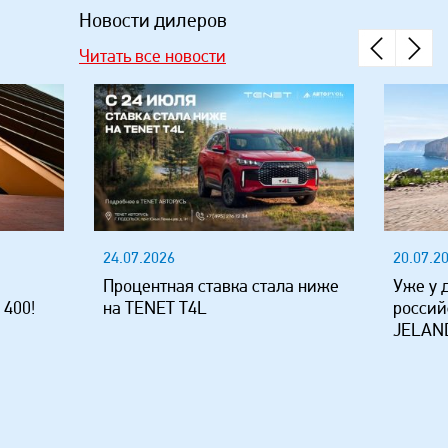
Новости дилеров
Читать все новости
24.07.2026
20.07.2
Процентная ставка стала ниже
Уже у 
 400!
на TENET T4L
россий
JELAND