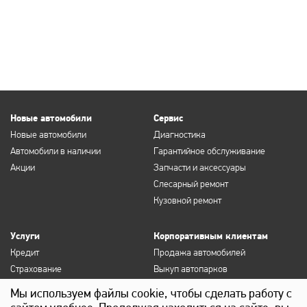
Новые автомобили
Сервис
Новые автомобили
Диагностика
Автомобили в наличии
Гарантийное обслуживание
Акции
Запчасти и аксессуары
Слесарный ремонт
Кузовной ремонт
Услуги
Корпоративным клиентам
Кредит
Продажа автомобилей
Страхование
Выкуп автопарков
Продление полисов ОСАГО и
Сервисное обслуживание
Мы используем файлы cookie, чтобы сделать работу с
КАСКО
Госзакупки