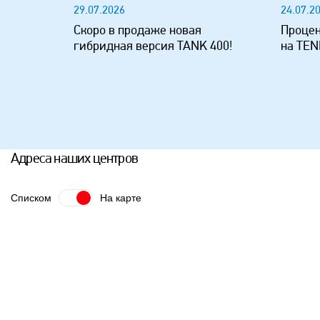
29.07.2026
24.07.2
Скоро в продаже новая
Процен
гибридная версия TANK 400!
на TEN
Адреса наших центров
Списком
На карте