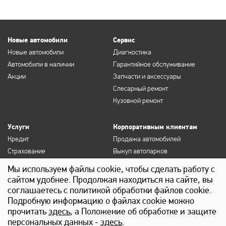
Новые автомобили
Сервис
Новые автомобили
Диагностика
Автомобили в наличии
Гарантийное обслуживание
Акции
Запчасти и аксессуары
Слесарный ремонт
Кузовной ремонт
Услуги
Корпоративным клиентам
Кредит
Продажа автомобилей
Страхование
Выкуп автопарков
Продление полисов ОСАГО и
Сервисное обслуживание
Мы используем файлы cookie, чтобы сделать работу с
КАСКО
Госзакупки
сайтом удобнее. Продолжая находиться на сайте, вы
Выкуп
Лизинг
соглашаетесь с политикой обработки файлов cookie.
Детейлинг
Подробную информацию о файлах cookie можно
прочитать
здесь
, а Положение об обработке и защите
персональных данных -
здесь
.