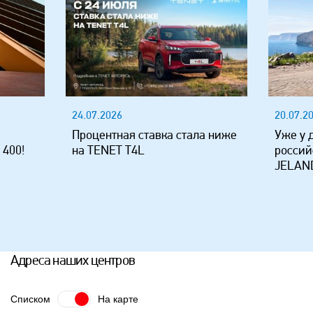
24.07.2026
20.07.2
Процентная ставка стала ниже
Уже у 
 400!
на TENET T4L
россий
JELAND
Адреса наших центров
Списком
На карте