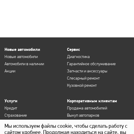
Новые автомобили
Сервис
Новые автомобили
Диагностика
Автомобили в наличии
Гарантийное обслуживание
Акции
Запчасти и аксессуары
Слесарный ремонт
Кузовной ремонт
Услуги
Корпоративным клиентам
Кредит
Продажа автомобилей
Страхование
Выкуп автопарков
Продление полисов ОСАГО и
Сервисное обслуживание
Мы используем файлы cookie, чтобы сделать работу с
КАСКО
Госзакупки
сайтом удобнее. Продолжая находиться на сайте, вы