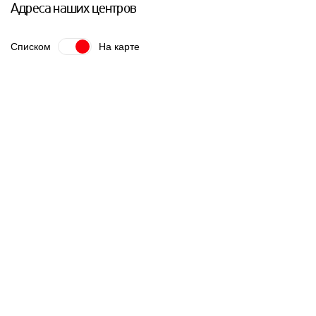
Адреса наших центров
Списком
На карте