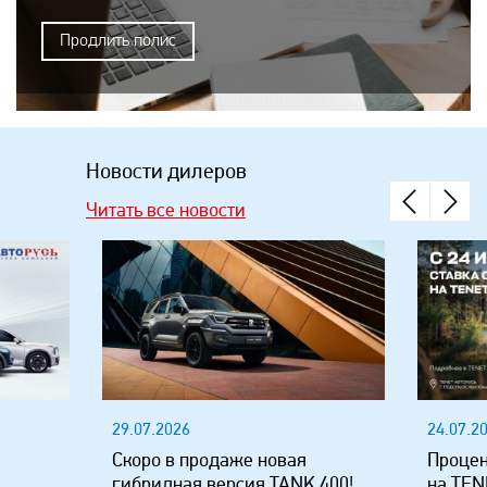
Продлить полис
Новости дилеров
Читать все новости
29.07.2026
24.07.2
Скоро в продаже новая
Процен
гибридная версия TANK 400!
на TEN