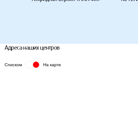
Адреса наших центров
Списком
На карте