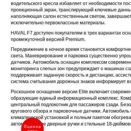
водительского кресла избавляет от необходимости п
проекционный экран, транслирующий ключевые данные
наполняющая салон естественным светом, завершают
исключительно первоклассные материалы.
HAVAL F7 доступен покупателям в трех вариантах оснащ
промежуточной версией Premium.
Передвижение в ночное время становится комфортнее
света. Маневрирование и парковка существенно упрощ
датчиков. Автомобиль оснащен комплексом современ
мониторинга слепых зон предупреждает о машинах сза
поддерживает заданную скорость и дистанцию, ассист
система считывания дорожных знаков информирует во
Роскошное оснащение версии Elite включает совреме
образующие единый информационный комплекс. Комфо
центральный подлокотник для пассажиров сзади. Безо
кругового обзора и парковочные датчики. Автомобиль
климатической установкой и полным пакетом обогрев
автоматические дверные ручки и стильные 18-дюймовы
Оценка