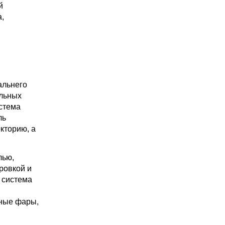
й
,
альнего
альных
стема
ль
кторию, а
лью,
ровкой и
 система
дные фары,