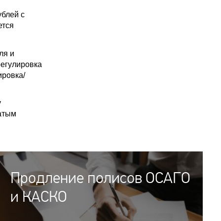
ублей с
ется
ля и
регулировка
ировка/
у
атым
Продление полисов ОСАГО
и КАСКО