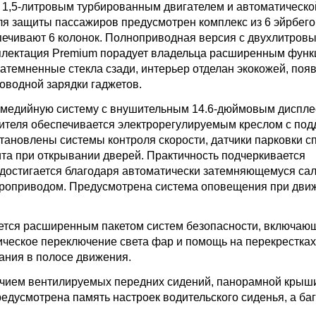
1,5-литровым турбированным двигателем и автоматическо
Для защиты пассажиров предусмотрен комплекс из 6 эйрбего
спечивают 6 колонок. Полноприводная версия с двухлитров
омплектация Premium порадует владельца расширенным фун
атемненные стекла сзади, интерьер отделан экокожей, поя
оводной зарядки гаджетов.
имедийную систему с внушительным 14.6-дюймовым диспле
дителя обеспечивается электрорегулируемым креслом с по
тановлены системы контроля скорости, датчики парковки с
та при открывании дверей. Практичность подчеркивается
 достигается благодаря автоматически затемняющемуся са
троприводом. Предусмотрена система оповещения при дви
ается расширенным пакетом систем безопасности, включаю
ческое переключение света фар и помощь на перекрестках
ания в полосе движения.
ичием вентилируемых передних сидений, панорамной крыш
редусмотрена память настроек водительского сиденья, а ба