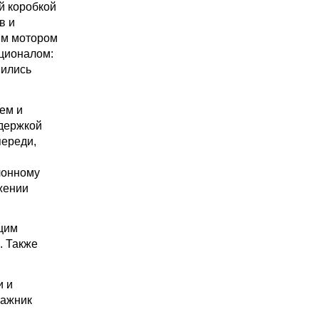
й коробкой
в и
ым мотором
кционалом:
вились
ем и
ддержкой
переди,
лонному
жении
щим
. Также
и и
гажник