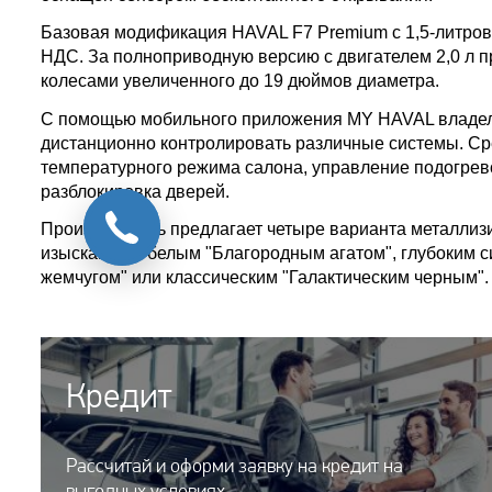
Базовая модификация HAVAL F7 Premium с 1,5-литров
НДС. За полноприводную версию с двигателем 2,0 л п
колесами увеличенного до 19 дюймов диаметра.
С помощью мобильного приложения MY HAVAL владель
дистанционно контролировать различные системы. Сре
температурного режима салона, управление подогрево
разблокировка дверей.
Производитель предлагает четыре варианта металлизи
изысканным белым "Благородным агатом", глубоким 
жемчугом" или классическим "Галактическим черным".
Кредит
Рассчитай и оформи заявку на кредит на