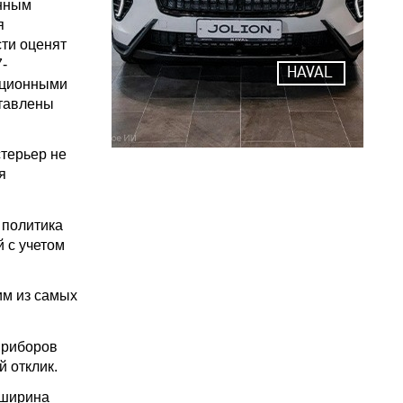
енным
я
ти оценят
-
HAVAL
ационными
ставлены
терьер не
я
 политика
 с учетом
им из самых
приборов
 отклик.
 ширина