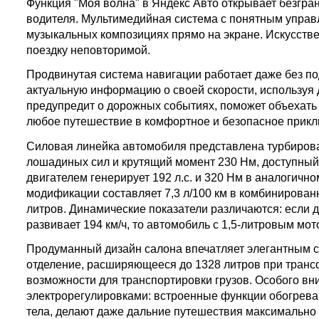
Функция "Моя волна" в Яндекс Авто открывает безгр
водителя. Мультимедийная система с понятным управл
музыкальных композициях прямо на экране. Искусств
поездку неповторимой.
Продвинутая система навигации работает даже без по
актуальную информацию о своей скорости, используя
предупредит о дорожных событиях, поможет объехать
любое путешествие в комфортное и безопасное прикл
Силовая линейка автомобиля представлена турбирова
лошадиных сил и крутящий момент 230 Нм, доступный
двигателем генерирует 192 л.с. и 320 Нм в аналогич
модификации составляет 7,3 л/100 км в комбинированн
литров. Динамические показатели различаются: если дв
развивает 194 км/ч, то автомобиль с 1,5-литровым мото
Продуманный дизайн салона впечатляет элегантным со
отделение, расширяющееся до 1328 литров при транс
возможности для транспортировки грузов. Особого в
электрорегулировками: встроенные функции обогрева
тела, делают даже дальние путешествия максимальн