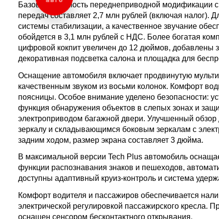
авто
Базовая стоимость переднеприводной модификации с 
передач составляет 2,7 млн рублей (включая налог). 
системы стабилизации, а качественное звучание обе
обойдется в 3,1 млн рублей с НДС. Более богатая к
цифровой кокпит увеличен до 12 дюймов, добавлены з
декоративная подсветка салона и площадка для беспр
Оснащение автомобиля включает продвинутую мульт
качественным звуком из восьми колонок. Комфорт во
поясницы. Особое внимание уделено безопасности: ус
функция обнаружения объектов в слепых зонах и защи
электроприводом багажной двери. Улучшенный обзор
зеркалу и складывающимся боковым зеркалам с элек
задним ходом, размер экрана составляет 3 дюйма.
В максимальной версии Tech Plus автомобиль оснащ
функции распознавания знаков и пешеходов, автомати
доступны адаптивный круиз-контроль и система удерж
Комфорт водителя и пассажиров обеспечивается нал
электрической регулировкой пассажирского кресла. П
оснащен сенсором бесконтактного открывания.