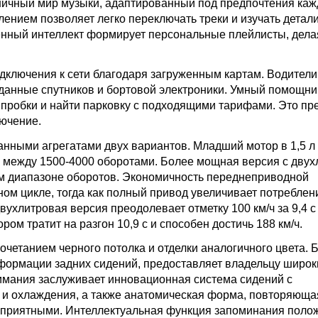
аничный мир музыки, адаптированный под предпочтения каж
ением позволяет легко переключать треки и изучать детали
енный интеллект формирует персональные плейлисты, дел
дключения к сети благодаря загруженным картам. Водител
 данные спутников и бортовой электроники. Умный помощни
 пробки и найти парковку с подходящими тарифами. Это п
ючение.
нными агрегатами двух вариантов. Младший мотор в 1,5 л
 между 1500-4000 оборотами. Более мощная версия с дву
ном диапазоне оборотов. Экономичность переднеприводной
ом цикле, тогда как полный привод увеличивает потреблени
ухлитровая версия преодолевает отметку 100 км/ч за 9,4 с
ром тратит на разгон 10,9 с и способен достичь 188 км/ч.
четанием черного потолка и отделки аналогичного цвета. 
формации задних сидений, предоставляет владельцу широк
нимания заслуживает инновационная система сидений с
 и охлаждения, а также анатомическая форма, повторяюща
о приятными. Интеллектуальная функция запоминания поло