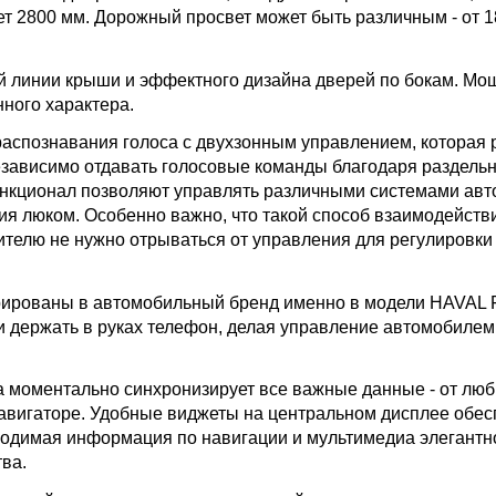
ет 2800 мм. Дорожный просвет может быть различным - от 1
ой линии крыши и эффектного дизайна дверей по бокам. Мо
ного характера.
аспознавания голоса с двухзонным управлением, которая 
 независимо отдавать голосовые команды благодаря раздел
кционал позволяют управлять различными системами авто
ия люком. Особенно важно, что такой способ взаимодейств
ителю не нужно отрываться от управления для регулировки
ированы в автомобильный бренд именно в модели HAVAL 
и держать в руках телефон, делая управление автомобилем
а моментально синхронизирует все важные данные - от лю
авигаторе. Удобные виджеты на центральном дисплее обе
ходимая информация по навигации и мультимедиа элегантн
ва.