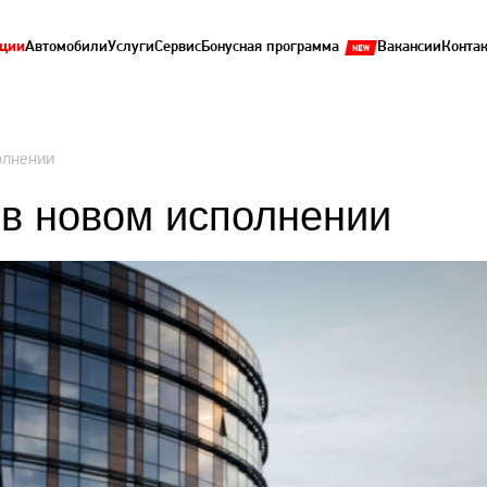
ции
Автомобили
Услуги
Сервис
Бонусная программа
Вакансии
Конта
олнении
в новом исполнении