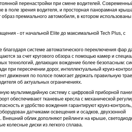
остоянной перенастройки при смене водителей. Современны
 в поле зрения водителя, и просторная панорамная крыша
 образ премиального автомобиля, в котором использованы
ения - от начальной Elite до максимальной Tech Plus, с
 благодаря системе автоматического переключения фар д
аются за счет кругового обзора с помощью камер и специ
ных технологий, делающих вождение более безопасным: си
ди при пересечении дорог, интеллектуальный круиз-контро
ент движения по полосе помогает держать правильную трае
дителя об актуальных ограничениях.
нную мультимедийную систему с цифровой приборной пане
рт обеспечивают тканевые кресла с механической регули
пасность и удобство вождения гарантируют круиз-контроль,
 оборудован датчиками освещения и осадков, двухзонной
а. Внешний облик дополняют рейлинги на крыше, светодио
е колесные диски из легкого сплава.