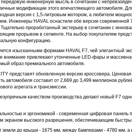
т передовую инженерную мысль в сочетании с непревзойд
личные модификации этого впечатляющего автомобиля. Дл
одная версия с 1,5-литровым мотором, а любители мощнос
ем. Инженеры HAVAL оснастили обе версии современной 7
 Тщательно проработанный экстерьер в сочетании с иннов
тоящим прорывом в сегменте. На выбор покупателям пред
мальную конфигурацию.
ется изысканными формами HAVAL F7, чей элегантный экс
ое внимание привлекают утонченные LED-фары и массивна
имый образ премиального автомобиля.
CITY представят обновленную версию кроссовера. Ценовая
ь автомобиля составит от 2,669 до 3,499 миллионов рублей
ового агрегата и трансмиссии.
безупречным качеством производства делают новый F7 одн
альностью и эргономикой - современная цифровая панель 
ым экраном высокого разрешения, обеспечивающим быстрый
 земли до крыши - 1675 мм, между бамперами - 4780 мм, а