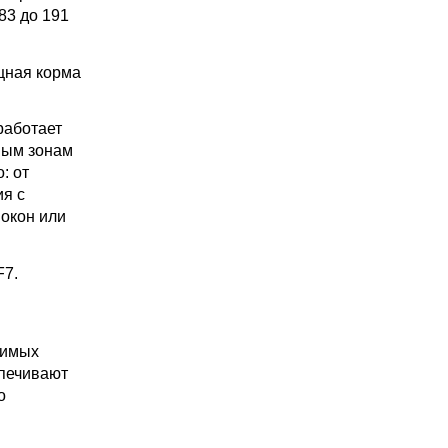
83 до 191
щная корма
работает
ьным зонам
: от
ия с
 окон или
F7.
бимых
спечивают
о