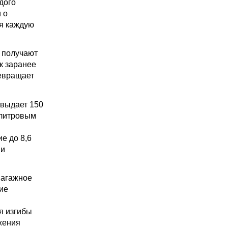
дого
 о
ая каждую
и получают
к заранее
ревращает
 выдает 150
хлитровым
е до 8,6
 и
Багажное
ие
я изгибы
жения