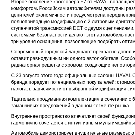
Второе поколение кроссовера F7 от HAVAL воплощае
комфортом. Российским автолюбителям доступны раз
ценителей экономичности предусмотрена переднеприв
полноприводную модификацию с 2-литровым двигател
ступенчатой трансмиссией DCT с двумя сцеплениями.
системами безопасности делают этот автомобиль нас
три уровня оснащения, позволяющие подобрать опти
Современный городской ландшафт прекрасно дополня
оставит равнодушным ни одного автолюбителя. Особ
радиаторная решетка с хромом, создающие неповтор
С 23 августа этого года официальные салоны HAVAL 
бренда порадует потенциальных покупателей: стоимост
налога, в зависимости от выбранной модификации сил
Тщательно продуманная комплектация в сочетании с 
заманчивых предложений в данном сегменте рынка.
Внутреннее пространство впечатляет своей функцион
гармонично сочетается с интуитивным мультимедийн
Автомобиль демонстрирует внушительные размеры: от