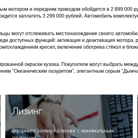
ым мотором и передним приводом обойдется в 2 899 000 р
ридется заплатить 3 299 000 рублей. Автомобиль комплекту
цы могут отслеживать местонахождение своего автомоби
ди доступных функций: активация и деактивация мотора, 
м/охлаждением кресел, включение обогрева стёкол и блок
рованной окраски кузова. Покупатели могут выбрать межд
синим "Океаническим лазуритом", элегантным серым "Дымч
Лизинг
Оформите заявку на лизинг с минимальным