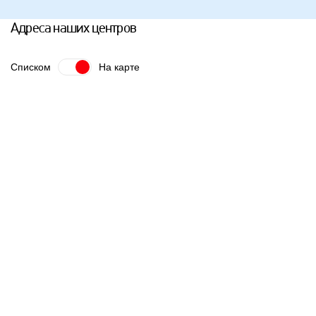
Адреса наших центров
Списком
На карте