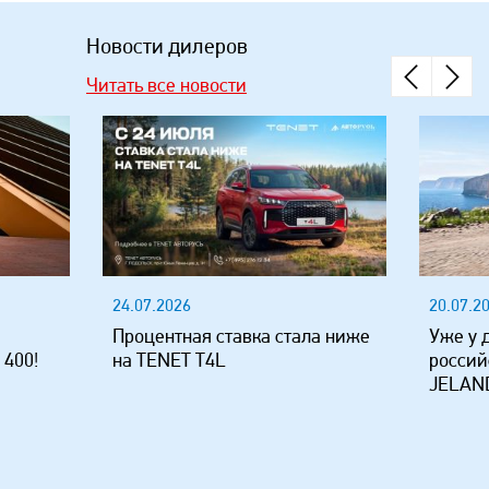
Новости дилеров
Читать все новости
24.07.2026
20.07.2
Процентная ставка стала ниже
Уже у 
 400!
на TENET T4L
россий
JELAND