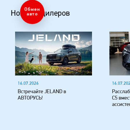
Оценка
Новости дилеров
авто
16.07.2026
16.07.20
Встречайте JELAND в
Расслаб
АВТОРУСЬ!
C5 вмес
ассисте