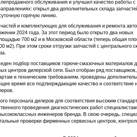
ослепродажного обслуживания и улучшил качество работы с
направлениях: открыл два дополнительных склада запчастей
осуточную горячую линию.
пчастей и комплектующих для обслуживания и ремонта авт
яжении 2024 года. За этот период было открыто два новых
площадью 700 м2 и в Московской области (теперь общая пл
0 м2). При этом сроки отгрузки запчастей с центрального 
за.
веден подбор поставщиков горюче-смазочных материалов 
х центров дилерской сети. Был отобран ряд поставщиков,
артам и техническим требованиям, проведены дополнител
ящее время все подтверждающие качество и соответствие
леров.
кого персонала дилеров для соответствия высоким стандар
ественного проведения диагностических работ специалистам
высококлассных инженеров бренда. В свою очередь, специ
ртальные проверки фирменных сервисных центров, контро