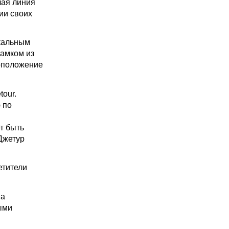
чая линия
ии своих
икальным
замком из
тоположение
our.
 по
т быть
Джетур
етители
За
ыми