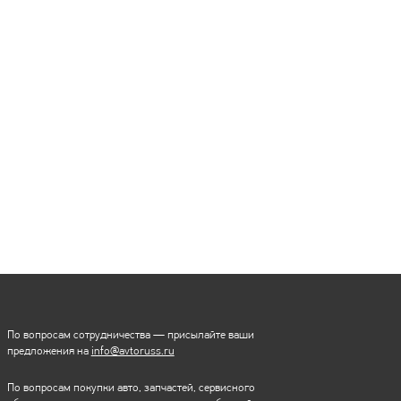
По вопросам сотрудничества — присылайте ваши
предложения на
info@avtoruss.ru
По вопросам покупки авто, запчастей, сервисного