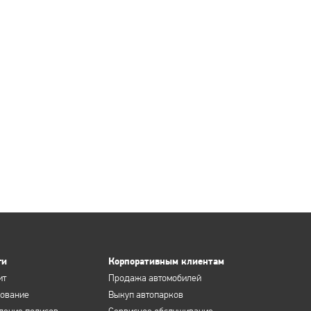
ги
Корпоративным клиентам
ит
Продажа автомобилей
хование
Выкуп автопарков