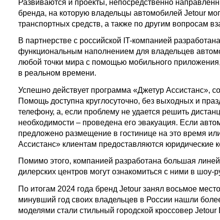
Развиваются и проекты, непосредственно направленны
бренда, на которую владельцы автомобилей Jetour мо
транспортных средств, а также по другим вопросам в
В партнерстве с российской IT-компанией разработана
функциональным наполнением для владельцев автомоб
любой точки мира с помощью мобильного приложения,
в реальном времени.
Успешно действует программа «Джетур Ассистанс», со
Помощь доступна круглосуточно, без выходных и праз
телефону, а, если проблему не удается решить дистан
необходимости – проведена его эвакуация. Если авто
предложено размещение в гостинице на это время или
Ассистанс» клиентам предоставляются юридические к
Помимо этого, компанией разработана большая линейк
дилерских центров могут ознакомиться с ними в шоу-
По итогам 2024 года бренд Jetour занял восьмое мест
минувший год своих владельцев в России нашли боле
моделями стали стильный городской кроссовер Jetour 