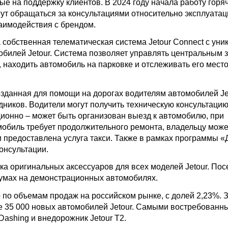
е на поддержку клиентов. В 2024 году начала работу горя
гут обращаться за консультациями относительно эксплуатац
заимодействия с брендом.
 собственная телематическая система Jetour Connect с ун
илей Jetour. Система позволяет управлять центральным 
 находить автомобиль на парковке и отслеживать его мес
зданная для помощи на дорогах водителям автомобилей Jet
дников. Водители могут получить техническую консультацию
ционно – может быть организован выезд к автомобилю, при
мобиль требует продолжительного ремонта, владельцу може
 предоставлена услуга такси. Также в рамках программы «
онсультации.
а оригинальных аксессуаров для всех моделей Jetour. Пос
румах на демонстрационных автомобилях.
о по объемам продаж на российском рынке, с долей 2,23%. 
е 35 000 новых автомобилей Jetour. Самыми востребованн
Dashing и внедорожник Jetour T2.