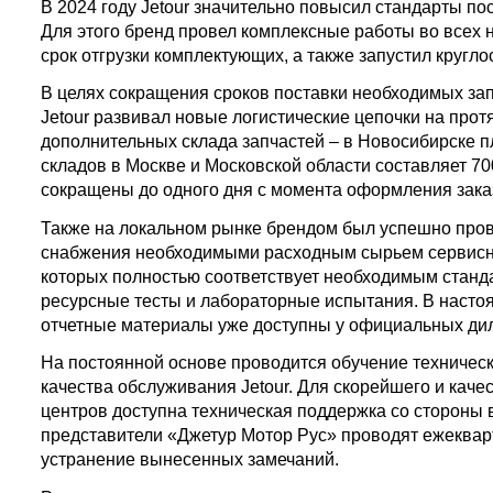
В 2024 году Jetour значительно повысил стандарты п
Для этого бренд провел комплексные работы во всех 
срок отгрузки комплектующих, а также запустил кругл
В целях сокращения сроков поставки необходимых за
Jetour развивал новые логистические цепочки на прот
дополнительных склада запчастей – в Новосибирске 
складов в Москве и Московской области составляет 700
сокращены до одного дня с момента оформления зака
Также на локальном рынке брендом был успешно про
снабжения необходимыми расходным сырьем сервисны
которых полностью соответствует необходимым станд
ресурсные тесты и лабораторные испытания. В насто
отчетные материалы уже доступны у официальных ди
На постоянной основе проводится обучение техничес
качества обслуживания Jetour. Для скорейшего и кач
центров доступна техническая поддержка со стороны 
представители «Джетур Мотор Рус» проводят ежеква
устранение вынесенных замечаний.