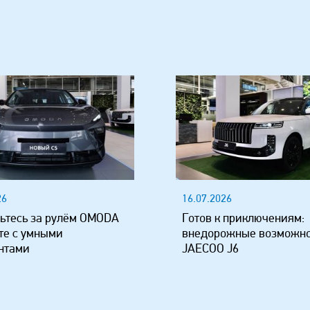
26
16.07.2026
ьтесь за рулём OMODA
Готов к приключениям:
те с умными
внедорожные возможн
нтами
JAECOO J6