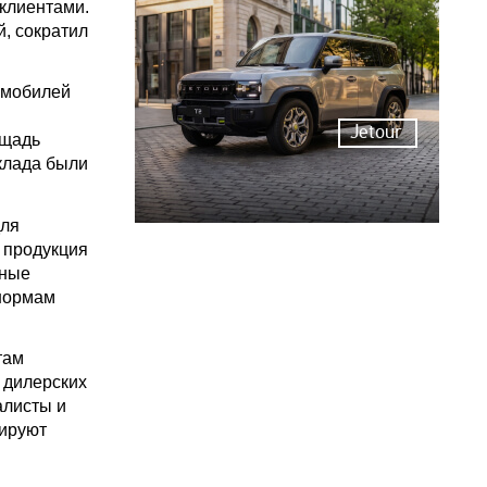
 клиентами.
, сократил
омобилей
Jetour
ощадь
склада были
для
 продукция
ьные
 нормам
там
 дилерских
алисты и
лируют