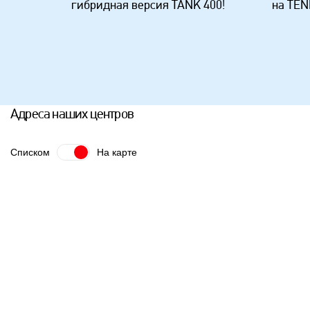
гибридная версия TANK 400!
на TEN
Адреса наших центров
Списком
На карте