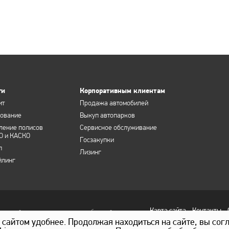
ги
Корпоративным клиентам
ит
Продажа автомобилей
хование
Выкуп автопарков
ление полисов
Сервисное обслуживание
О и КАСКО
Госзакупки
п
Лизинг
йлинг
Карта сайта
Контакты
ционный характер и не является публичной
Статьи 437 ГК РФ. Для получения подробной
с сайтом удобнее. Продолжая находиться на сайте, вы сог