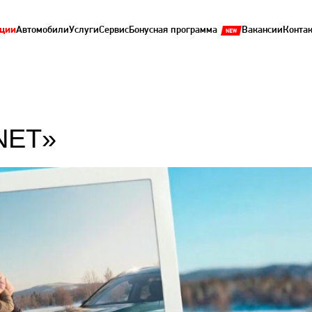
ции
Автомобили
Услуги
Сервис
Бонусная программа
Вакансии
Конта
NET»