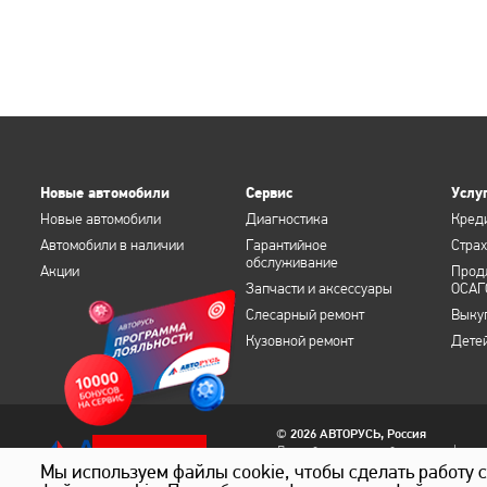
Новые автомобили
Сервис
Услу
Новые автомобили
Диагностика
Кред
Автомобили в наличии
Гарантийное
Стра
обслуживание
Акции
Прод
Запчасти и аксессуары
ОСАГ
Слесарный ремонт
Выку
Кузовной ремонт
Дете
©
2026 АВТОРУСЬ, Россия
Данный интернет-сайт носит информа
Забрать
офертой, определяемой положениями 
Мы используем файлы cookie, чтобы сделать работу 