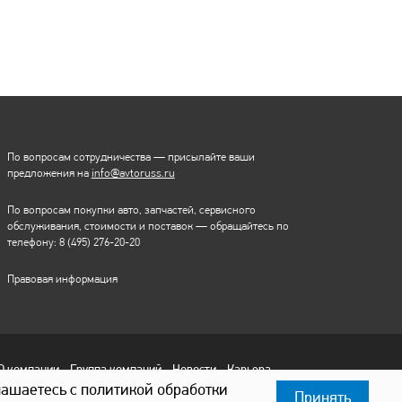
По вопросам сотрудничества — присылайте ваши
предложения на
info@avtoruss.ru
По вопросам покупки авто, запчастей, сервисного
обслуживания, стоимости и поставок — обращайтесь по
телефону:
8 (495) 276-20-20
Правовая информация
О компании
Группа компаний
Новости
Карьера
лашаетесь с политикой обработки
Принять