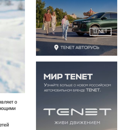
TENET
являет о
ляющими
етей