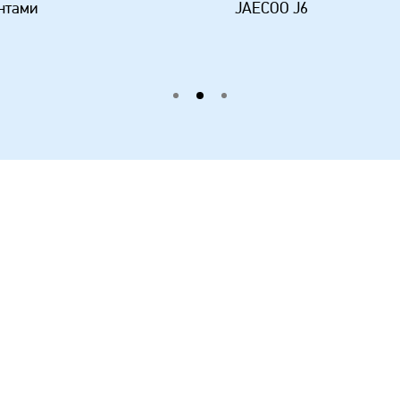
нтами
JAECOO J6