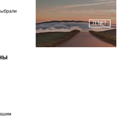
выбрали
TENET
ены
вашим