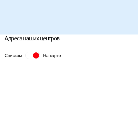
Адреса наших центров
Списком
На карте