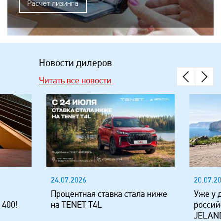
Расчет лизинга
Новости дилеров
Читать все новости
24.07.2026
20.07.2
Процентная ставка стала ниже
Уже у 
 400!
на TENET T4L
россий
JELAND