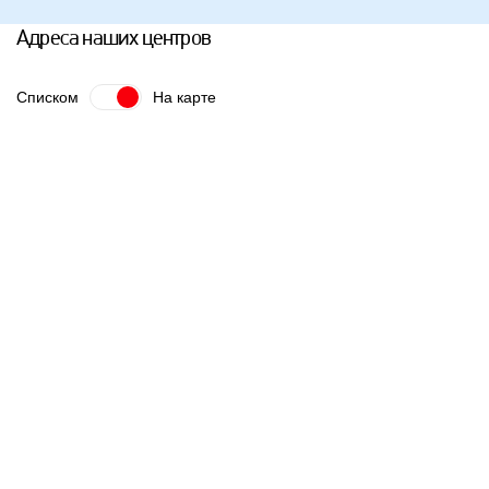
Адреса наших центров
Списком
На карте