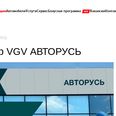
ции
Автомобили
Услуги
Сервис
Бонусная программа
Вакансии
Конта
РУСЬ
тр VGV АВТОРУСЬ