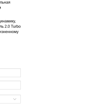
альная
м
инамику,
ь 2.0 Turbo
жизненному