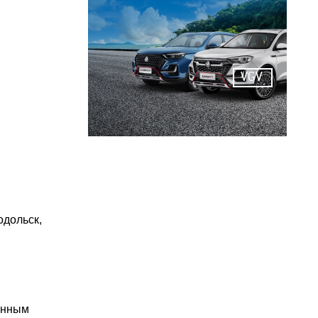
VGV
одольск,
анным