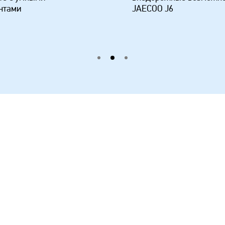
нтами
JAECOO J6