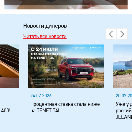
Новости дилеров
Читать все новости
24.07.2026
20.07.2
Процентная ставка стала ниже
Уже у 
 400!
на TENET T4L
россий
JELAND