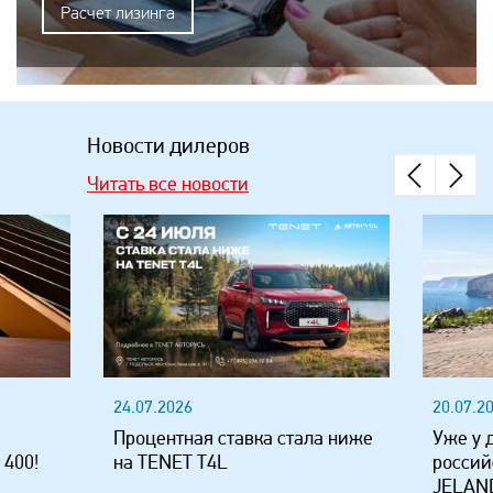
Расчет лизинга
Новости дилеров
Читать все новости
24.07.2026
20.07.2
Процентная ставка стала ниже
Уже у 
 400!
на TENET T4L
россий
JELAND