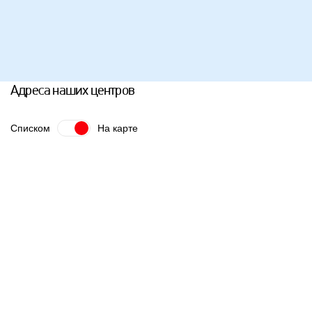
Адреса наших центров
Списком
На карте