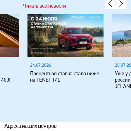
Читать все новости
24.07.2026
20.07.2
Процентная ставка стала ниже
Уже у 
 400!
на TENET T4L
россий
JELAND
Адреса наших центров