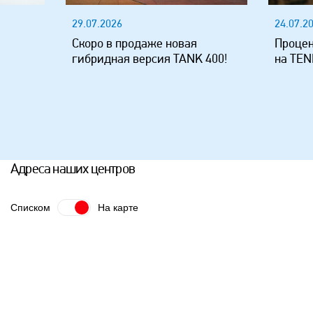
24.07.2026
20.07.2
Процентная ставка стала ниже
Уже у 
 400!
на TENET T4L
россий
JELAND
Адреса наших центров
Списком
На карте