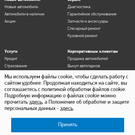
Новые автомобили
Диагностика
Автомобили в наличии
Гарантийное обслуживание
Акции
Запчасти и аксессуары
Слесарный ремонт
Кузовной ремонт
Услуги
Корпоративным клиентам
Кредит
Продажа автомобилей
Страхование
Выкуп автопарков
Продление полисов ОСАГО и
Сервисное обслуживание
Мы используем файлы cookie, чтобы сделать работу с
КАСКО
Госзакупки
сайтом удобнее. Продолжая находиться на сайте, вы
Выкуп
Лизинг
соглашаетесь с политикой обработки файлов cookie.
Детейлинг
Подробную информацию о файлах cookie можно
прочитать
здесь
, а Положение об обработке и защите
персональных данных -
здесь
.
Принять