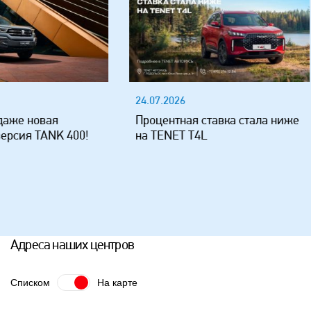
24.07.2026
20.07.2
Процентная ставка стала ниже
Уже у 
 400!
на TENET T4L
россий
JELAND
Адреса наших центров
Списком
На карте