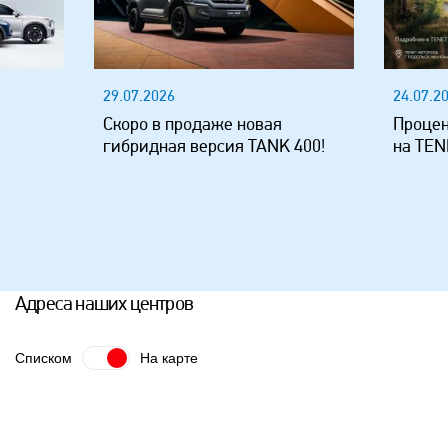
24.07.2026
20.07.2
Процентная ставка стала ниже
Уже у 
 400!
на TENET T4L
россий
JELAND
Адреса наших центров
Списком
На карте