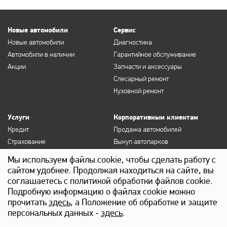
Новые автомобили
Сервис
Новые автомобили
Диагностика
Автомобили в наличии
Гарантийное обслуживание
Акции
Запчасти и аксессуары
Слесарный ремонт
Кузовной ремонт
Услуги
Корпоративным клиентам
Кредит
Продажа автомобилей
Страхование
Выкуп автопарков
Продление полисов ОСАГО и
Сервисное обслуживание
Мы используем файлы cookie, чтобы сделать работу с
КАСКО
Госзакупки
сайтом удобнее. Продолжая находиться на сайте, вы
Выкуп
Лизинг
соглашаетесь с политикой обработки файлов cookie.
Детейлинг
Подробную информацию о файлах cookie можно
прочитать
здесь
, а Положение об обработке и защите
персональных данных -
здесь
.