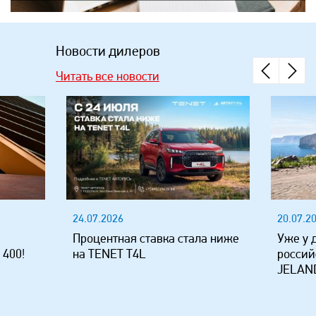
Новости дилеров
Читать все новости
24.07.2026
20.07.2
Процентная ставка стала ниже
Уже у 
 400!
на TENET T4L
россий
JELAND