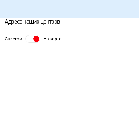
Адреса наших центров
Списком
На карте